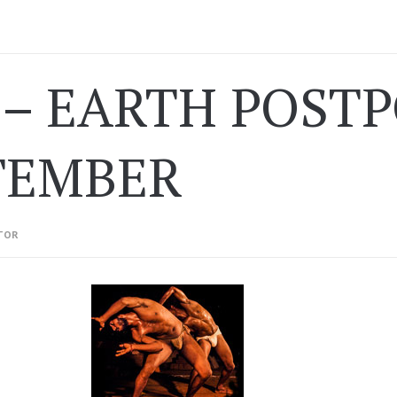
 – EARTH POST
TEMBER
TOR