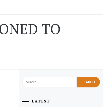
PONED TO
Search
for:
LATEST