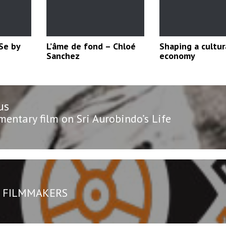
Se by
L’âme de fond – Chloé
Shaping a cultur
Sanchez
economy
us
n
us
entary film on Sri Aurobindo’s Life
L FILMMAKERS