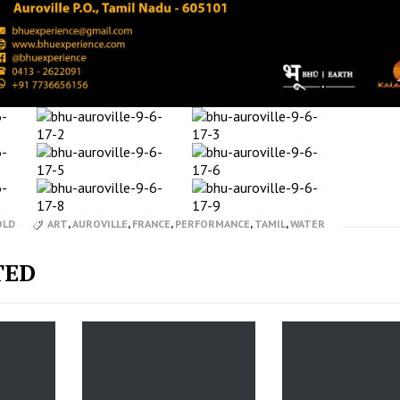
OLD
ART
,
AUROVILLE
,
FRANCE
,
PERFORMANCE
,
TAMIL
,
WATER
TED