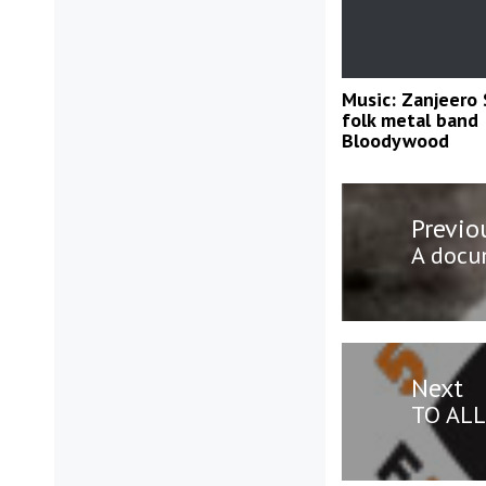
Music: Zanjeero 
folk metal band
Bloodywood
Post
Previo
navigatio
Previo
A docum
post:
Next
Next
TO AL
post: