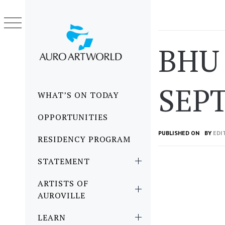
Skip
to
content
BHU
SEP
Primary
WHAT’S ON TODAY
Menu
OPPORTUNITIES
PUBLISHED ON
BY
EDI
RESIDENCY PROGRAM
STATEMENT
ARTISTS OF
AUROVILLE
LEARN