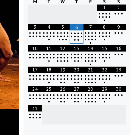
M
T
W
T
F
S
S
1
2
•
•
•
•
•
•
•
•
•
•
•
•
3
4
5
7
8
9
6
•
•
•
•
•
•
•
•
•
•
•
•
•
•
•
•
•
•
•
•
•
•
•
•
•
•
•
•
•
•
•
•
•
•
•
•
•
•
•
•
•
•
•
•
•
•
•
•
•
•
•
•
•
•
•
•
•
•
•
•
•
•
•
10
11
12
13
14
15
16
•
•
•
•
•
•
•
•
•
•
•
•
•
•
•
•
•
•
•
•
•
•
•
•
•
•
•
•
•
•
•
•
•
•
•
•
•
•
•
•
•
•
•
•
•
•
•
•
•
•
•
•
•
•
•
•
•
•
•
•
•
•
•
•
17
18
19
20
21
22
23
•
•
•
•
•
•
•
•
•
•
•
•
•
•
•
•
•
•
•
•
•
•
•
•
•
•
•
•
•
•
•
•
•
•
•
•
•
•
•
•
•
•
•
•
•
•
•
•
•
•
•
•
•
•
•
•
•
•
•
•
•
24
25
26
27
28
29
30
•
•
•
•
•
•
•
•
•
•
•
•
•
•
•
•
•
•
•
•
•
•
•
•
•
•
•
•
•
•
•
•
•
•
•
•
•
•
•
•
•
•
•
•
•
•
•
•
•
•
•
•
•
•
•
•
•
•
•
•
•
31
•
•
•
•
•
•
•
•