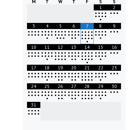
M
T
W
T
F
S
S
1
2
•
•
•
•
•
•
•
•
•
•
•
•
3
4
5
6
8
9
7
•
•
•
•
•
•
•
•
•
•
•
•
•
•
•
•
•
•
•
•
•
•
•
•
•
•
•
•
•
•
•
•
•
•
•
•
•
•
•
•
•
•
•
•
•
•
•
•
•
•
•
•
•
•
•
•
•
•
•
•
•
•
•
10
11
12
13
14
15
16
•
•
•
•
•
•
•
•
•
•
•
•
•
•
•
•
•
•
•
•
•
•
•
•
•
•
•
•
•
•
•
•
•
•
•
•
•
•
•
•
•
•
•
•
•
•
•
•
•
•
•
•
•
•
•
•
•
•
•
•
•
•
•
•
17
18
19
20
21
22
23
•
•
•
•
•
•
•
•
•
•
•
•
•
•
•
•
•
•
•
•
•
•
•
•
•
•
•
•
•
•
•
•
•
•
•
•
•
•
•
•
•
•
•
•
•
•
•
•
•
•
•
•
•
•
•
•
•
•
•
•
•
24
25
26
27
28
29
30
•
•
•
•
•
•
•
•
•
•
•
•
•
•
•
•
•
•
•
•
•
•
•
•
•
•
•
•
•
•
•
•
•
•
•
•
•
•
•
•
•
•
•
•
•
•
•
•
•
•
•
•
•
•
•
•
•
•
•
•
•
31
•
•
•
•
•
•
•
•