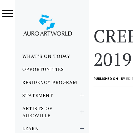
Skip
to
content
CRE
2019
Primary
WHAT’S ON TODAY
Menu
OPPORTUNITIES
PUBLISHED ON
BY
EDI
RESIDENCY PROGRAM
STATEMENT
ARTISTS OF
AUROVILLE
LEARN