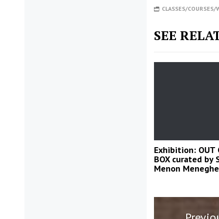
CLASSES/COURSES
SEE RELA
Exhibition: OUT
BOX curated by 
Menon Meneghe
Post
Previo
navigatio