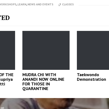
/WORKSHOPS
,
LEARN
,
NEWS AND EVENTS
CLASSES
TED
 OF THE
MUDRA CHI WITH
Taekwondo
Supriya
ANANDI NOW ONLINE
Demonstration
tti
FOR THOSE IN
QUARANTINE
us
n