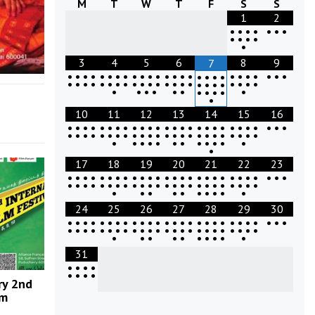
M
T
W
T
F
S
S
1
2
•
•
•
•
•
•
•
•
•
•
•
•
3
4
5
6
8
9
7
•
•
•
•
•
•
•
•
•
•
•
•
•
•
•
•
•
•
•
•
•
•
•
•
•
•
•
•
•
•
•
•
•
•
•
•
•
•
•
•
•
•
•
•
•
•
•
•
•
•
•
•
•
•
•
•
•
•
•
•
•
•
•
10
11
12
13
14
15
16
•
•
•
•
•
•
•
•
•
•
•
•
•
•
•
•
•
•
•
•
•
•
•
•
•
•
•
•
•
•
•
•
•
•
•
•
•
•
•
•
•
•
•
•
•
•
•
•
•
•
•
•
•
•
•
•
•
•
•
•
•
•
•
•
17
18
19
20
21
22
23
•
•
•
•
•
•
•
•
•
•
•
•
•
•
•
•
•
•
•
•
•
•
•
•
•
•
•
•
•
•
•
•
•
•
•
•
•
•
•
•
•
•
•
•
•
•
•
•
•
•
•
•
•
•
•
•
•
•
•
•
•
24
25
26
27
28
29
30
•
•
•
•
•
•
•
•
•
•
•
•
•
•
•
•
•
•
•
•
•
•
•
•
•
•
•
•
•
•
•
•
•
•
•
•
•
•
•
•
•
•
•
•
•
•
•
•
•
•
•
•
•
•
•
•
•
•
•
•
•
31
•
•
•
•
•
•
•
•
ry 2nd
lm