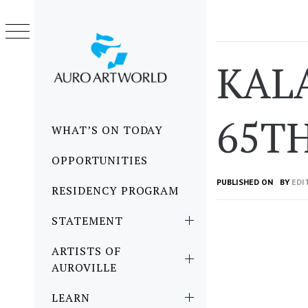
Skip
to
content
KAL
65T
Primary
WHAT’S ON TODAY
Menu
OPPORTUNITIES
PUBLISHED ON
BY
EDI
RESIDENCY PROGRAM
STATEMENT
ARTISTS OF
AUROVILLE
LEARN