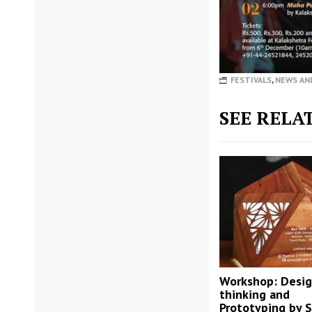
FESTIVALS
,
NEWS AN
SEE RELA
Workshop: Desi
thinking and
Prototyping by 