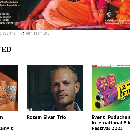
D EVENTS
ART
,
FESTIVAL
TED
gn
Rotem Sivan Trio
Event: Puducher
International Fi
Samvit
Festival 2025