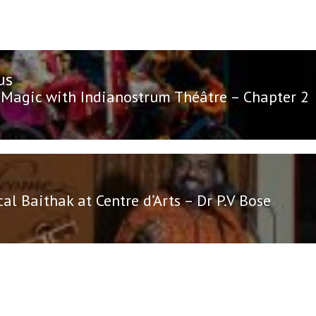
us
n
us
 Magic with Indianostrum Théâtre – Chapter 2
al Baithak at Centre d’Arts – Dr P.V Bose