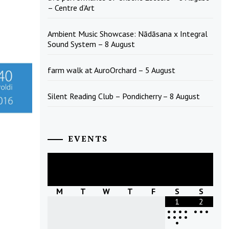
– Centre d’Art
Ambient Music Showcase: Nādāsana x Integral
Sound System – 8 August
farm walk at AuroOrchard – 5 August
Silent Reading Club – Pondicherry – 8 August
EVENTS
August
2026
M
T
W
T
F
S
S
1
2
•
•
•
•
•
•
•
•
•
•
•
•