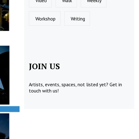
Video
Walk
Weekly
Workshop
Writing
JOIN US
Artists, events, spaces, not listed yet?
Get in
touch
with us!