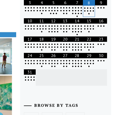
3
4
5
6
7
9
8
•
•
•
•
•
•
•
•
•
•
•
•
•
•
•
•
•
•
•
•
•
•
•
•
•
•
•
•
•
•
•
•
•
•
•
•
•
•
•
•
•
•
•
•
•
•
•
•
•
•
•
•
•
•
•
•
•
•
•
•
•
•
•
10
11
12
13
14
15
16
•
•
•
•
•
•
•
•
•
•
•
•
•
•
•
•
•
•
•
•
•
•
•
•
•
•
•
•
•
•
•
•
•
•
•
•
•
•
•
•
•
•
•
•
•
•
•
•
•
•
•
•
•
•
•
•
•
•
•
•
•
•
•
•
17
18
19
20
21
22
23
•
•
•
•
•
•
•
•
•
•
•
•
•
•
•
•
•
•
•
•
•
•
•
•
•
•
•
•
•
•
•
•
•
•
•
•
•
•
•
•
•
•
•
•
•
•
•
•
•
•
•
•
•
•
•
•
•
•
•
•
•
24
25
26
27
28
29
30
•
•
•
•
•
•
•
•
•
•
•
•
•
•
•
•
•
•
•
•
•
•
•
•
•
•
•
•
•
•
•
•
•
•
•
•
•
•
•
•
•
•
•
•
•
•
•
•
•
•
•
•
•
•
•
•
•
•
•
•
•
31
•
•
•
•
•
•
•
•
BROWSE BY TAGS