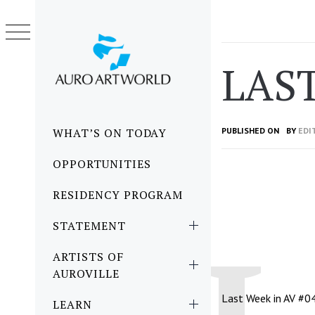
Skip
to
content
LAST
Primary
WHAT’S ON TODAY
PUBLISHED ON
BY
EDI
Menu
OPPORTUNITIES
RESIDENCY PROGRAM
STATEMENT
ARTISTS OF
AUROVILLE
Last Week in AV #0
LEARN