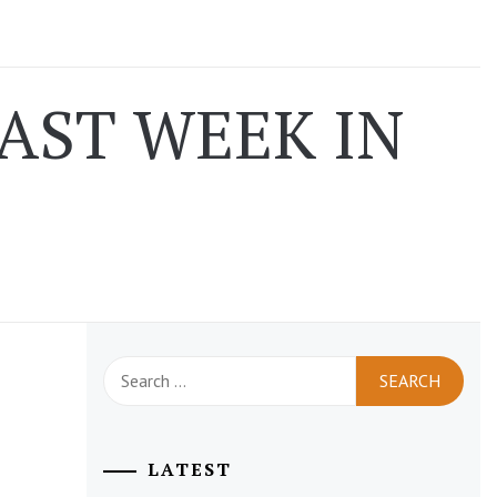
AST WEEK IN
Search
for:
LATEST