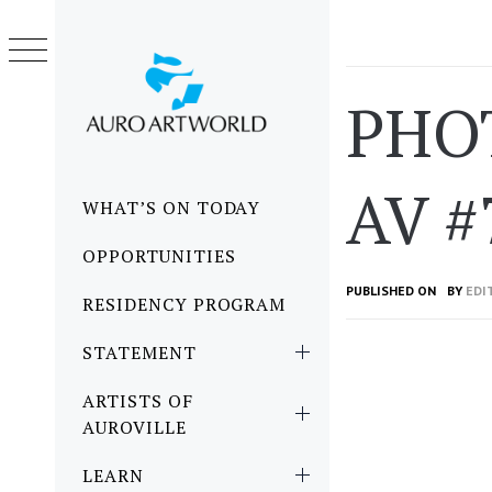
Skip
to
content
PHO
AV #
Primary
WHAT’S ON TODAY
Menu
OPPORTUNITIES
PUBLISHED ON
BY
EDI
RESIDENCY PROGRAM
STATEMENT
ARTISTS OF
AUROVILLE
LEARN