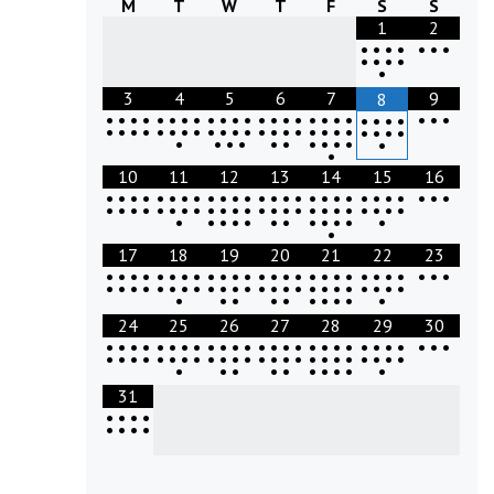
M
T
W
T
F
S
S
1
2
•
•
•
•
•
•
•
•
•
•
•
•
3
4
5
6
7
9
8
•
•
•
•
•
•
•
•
•
•
•
•
•
•
•
•
•
•
•
•
•
•
•
•
•
•
•
•
•
•
•
•
•
•
•
•
•
•
•
•
•
•
•
•
•
•
•
•
•
•
•
•
•
•
•
•
•
•
•
•
•
•
•
10
11
12
13
14
15
16
•
•
•
•
•
•
•
•
•
•
•
•
•
•
•
•
•
•
•
•
•
•
•
•
•
•
•
•
•
•
•
•
•
•
•
•
•
•
•
•
•
•
•
•
•
•
•
•
•
•
•
•
•
•
•
•
•
•
•
•
•
•
•
•
17
18
19
20
21
22
23
•
•
•
•
•
•
•
•
•
•
•
•
•
•
•
•
•
•
•
•
•
•
•
•
•
•
•
•
•
•
•
•
•
•
•
•
•
•
•
•
•
•
•
•
•
•
•
•
•
•
•
•
•
•
•
•
•
•
•
•
•
24
25
26
27
28
29
30
•
•
•
•
•
•
•
•
•
•
•
•
•
•
•
•
•
•
•
•
•
•
•
•
•
•
•
•
•
•
•
•
•
•
•
•
•
•
•
•
•
•
•
•
•
•
•
•
•
•
•
•
•
•
•
•
•
•
•
•
•
31
•
•
•
•
•
•
•
•