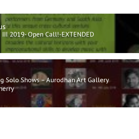
us
n
us
III 2019- Open Call!-EXTENDED
ng Solo Shows – Aurodhan Art Gallery
herry