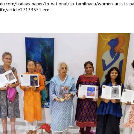
du.com/todays-paper/tp-national/tp-tamilnadu/women-artists-pa
-life/article27133551.ece