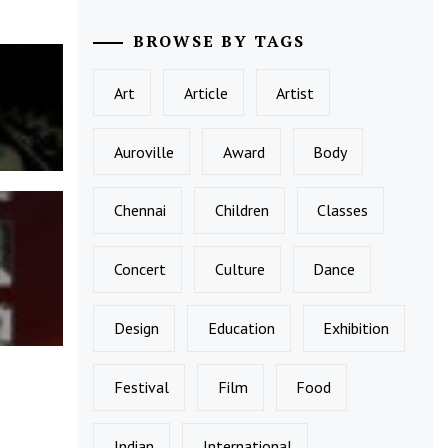
BROWSE BY TAGS
Art
Article
Artist
Auroville
Award
Body
Chennai
Children
Classes
Concert
Culture
Dance
Design
Education
Exhibition
Festival
Film
Food
Indian
International