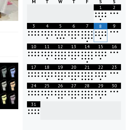
M
T
W
T
F
S
S
1
2
•
•
•
•
•
•
•
•
•
•
•
•
3
4
5
6
7
9
8
•
•
•
•
•
•
•
•
•
•
•
•
•
•
•
•
•
•
•
•
•
•
•
•
•
•
•
•
•
•
•
•
•
•
•
•
•
•
•
•
•
•
•
•
•
•
•
•
•
•
•
•
•
•
•
•
•
•
•
•
•
•
•
10
11
12
13
14
15
16
•
•
•
•
•
•
•
•
•
•
•
•
•
•
•
•
•
•
•
•
•
•
•
•
•
•
•
•
•
•
•
•
•
•
•
•
•
•
•
•
•
•
•
•
•
•
•
•
•
•
•
•
•
•
•
•
•
•
•
•
•
•
•
•
17
18
19
20
21
22
23
•
•
•
•
•
•
•
•
•
•
•
•
•
•
•
•
•
•
•
•
•
•
•
•
•
•
•
•
•
•
•
•
•
•
•
•
•
•
•
•
•
•
•
•
•
•
•
•
•
•
•
•
•
•
•
•
•
•
•
•
•
24
25
26
27
28
29
30
•
•
•
•
•
•
•
•
•
•
•
•
•
•
•
•
•
•
•
•
•
•
•
•
•
•
•
•
•
•
•
•
•
•
•
•
•
•
•
•
•
•
•
•
•
•
•
•
•
•
•
•
•
•
•
•
•
•
•
•
•
31
•
•
•
•
•
•
•
•
&