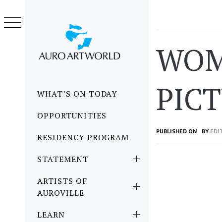
Skip
to
content
WOM
PICT
Primary
WHAT’S ON TODAY
Menu
OPPORTUNITIES
PUBLISHED ON
BY
EDI
RESIDENCY PROGRAM
STATEMENT
ARTISTS OF
AUROVILLE
LEARN