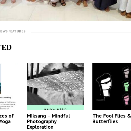
NEWS FEATURES
TED
ces of
Miksang – Mindful
The Fool Flies 
 Yoga
Photography
Butterflies
Exploration