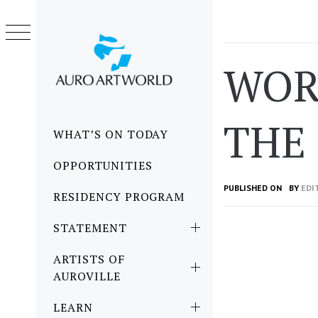
Skip
to
content
WOR
THE 
Primary
WHAT’S ON TODAY
Menu
OPPORTUNITIES
PUBLISHED ON
BY
EDI
RESIDENCY PROGRAM
STATEMENT
ARTISTS OF
AUROVILLE
LEARN