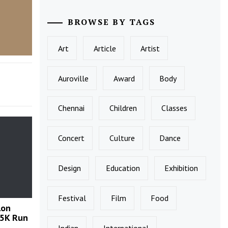
BROWSE BY TAGS
Art
Article
Artist
Auroville
Award
Body
Chennai
Children
Classes
Concert
Culture
Dance
Design
Education
Exhibition
Festival
Film
Food
lon
 5K Run
Indian
International