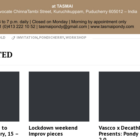
OLD
INVITATION
,
PONDICHERRY
,
WORKSHOP
TED
 to
Lockdown weekend
Vascco x Decath
ry, 15 –
Improv pieces
Presents: Pondy
2.0