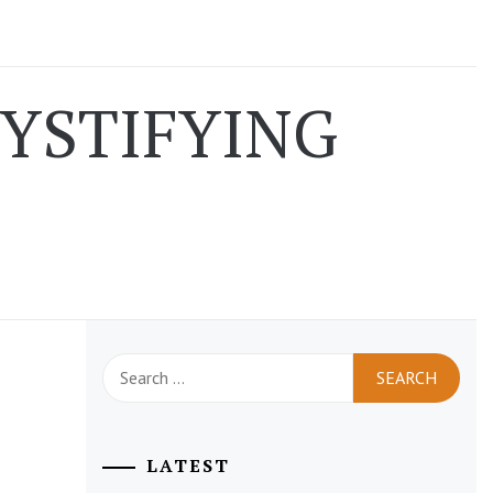
YSTIFYING
S
Search
for:
LATEST