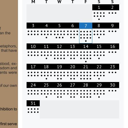
M
T
W
T
F
S
S
1
2
•
•
•
•
•
•
•
•
•
•
•
•
3
4
5
6
8
9
7
•
•
•
•
•
•
•
•
•
•
•
•
•
•
•
•
•
•
•
•
•
•
•
•
•
•
•
•
•
•
•
•
•
•
•
•
•
•
•
•
•
•
•
•
•
•
•
•
•
•
•
•
•
•
•
•
•
•
•
•
•
•
•
10
11
12
13
14
15
16
•
•
•
•
•
•
•
•
•
•
•
•
•
•
•
•
•
•
•
•
•
•
•
•
•
•
•
•
•
•
•
•
•
•
•
•
•
•
•
•
•
•
•
•
•
•
•
•
•
•
•
•
•
•
•
•
•
•
•
•
•
•
•
•
17
18
19
20
21
22
23
•
•
•
•
•
•
•
•
•
•
•
•
•
•
•
•
•
•
•
•
•
•
•
•
•
•
•
•
•
•
•
•
•
•
•
•
•
•
•
•
•
•
•
•
•
•
•
•
•
•
•
•
•
•
•
•
•
•
•
•
•
24
25
26
27
28
29
30
•
•
•
•
•
•
•
•
•
•
•
•
•
•
•
•
•
•
•
•
•
•
•
•
•
•
•
•
•
•
•
•
•
•
•
•
•
•
•
•
•
•
•
•
•
•
•
•
•
•
•
•
•
•
•
•
•
•
•
•
•
31
•
•
•
•
•
•
•
•